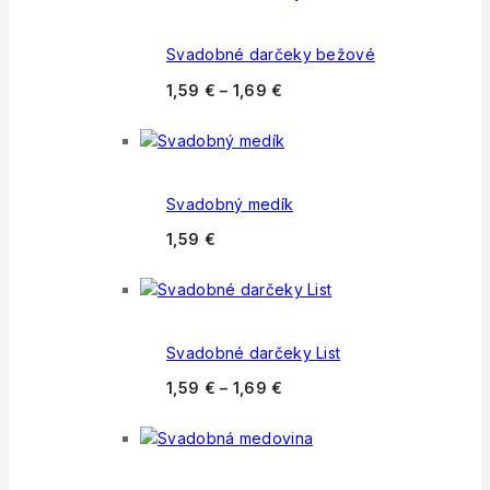
Svadobné darčeky bežové
1,59
€
–
1,69
€
Svadobný medík
1,59
€
Svadobné darčeky List
1,59
€
–
1,69
€