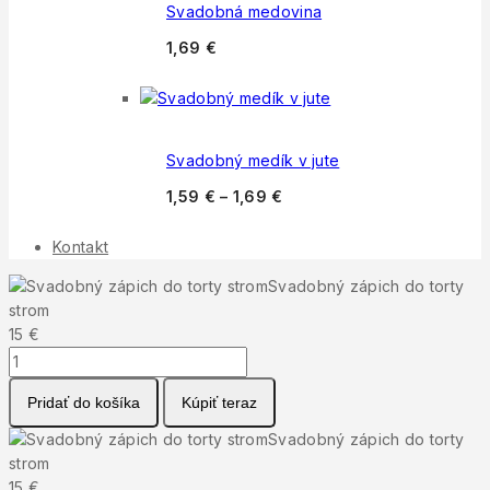
Svadobná medovina
1,69
€
Svadobný medík v jute
1,59
€
–
1,69
€
Kontakt
Svadobný zápich do torty
strom
15
€
množstvo
Svadobný
Pridať do košíka
Kúpiť teraz
zápich
do
Svadobný zápich do torty
torty
strom
strom
15
€