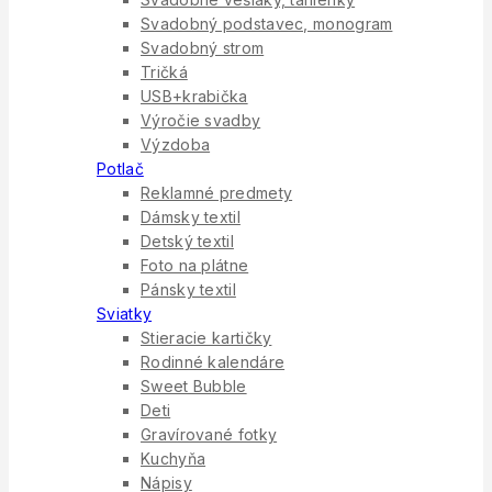
Svadobný podstavec, monogram
Svadobný strom
Tričká
USB+krabička
Výročie svadby
Výzdoba
Potlač
Reklamné predmety
Dámsky textil
Detský textil
Foto na plátne
Pánsky textil
Sviatky
Stieracie kartičky
Rodinné kalendáre
Sweet Bubble
Deti
Gravírované fotky
Kuchyňa
Nápisy