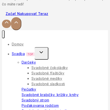
čo máte radi!
Začať Nakupovať Teraz
Domov
Toggle
Svadba
TOP
Child
Darčeky
Menu
Svadobné čokoládky
Svadobné fľaštičky
Svadobné medíky
Svadobné sladkosti
Pečiatky
Svadobné krabičky, krížiky, knihy
Svadobný strom
Poďakovania rodičom