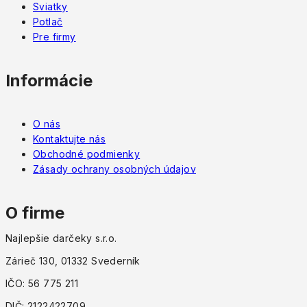
Sviatky
Potlač
Pre firmy
Informácie
O nás
Kontaktujte nás
Obchodné podmienky
Zásady ochrany osobných údajov
O firme
Najlepšie darčeky s.r.o.
Zárieč 130, 01332 Svederník
IČO: 56 775 211
DIČ: 2122422709