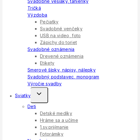
Svadobné vešiaky, tanieriky
Tričká
Výzdoba
Pečiatky
Svadobné venčeky
USB na video, foto
Zápichy do toriet
Svadobné oznámenia
Drevené oznámenia
Etikety
Smerové šípky, nápisy, nálepky
Svadobný podstavec, monogram
Výročie svadby
Toggle
Sviatky
Child
Deti
Menu
Detské medíky
Hráme sa a učíme
1.sv.prijímanie
Fotorámiky