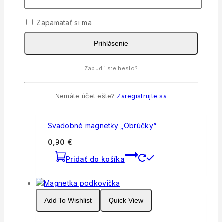
Svadobný zápich do torty s chlapcom
Zapamätať si ma
8
€
Prihlásenie
Pridať do košíka
Zabudli ste heslo?
Add To Wishlist
Quick View
Nemáte účet ešte?
Zaregistrujte sa
Svadobné magnetky „Obrúčky“
0,90
€
Pridať do košíka
Add To Wishlist
Quick View