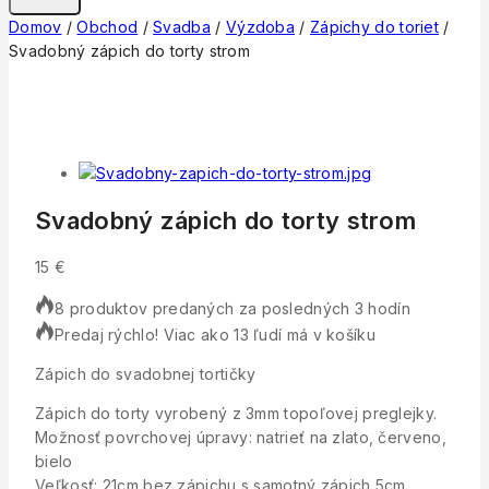
Domov
/
Obchod
/
Svadba
/
Výzdoba
/
Zápichy do toriet
/
Svadobný zápich do torty strom
Svadobný zápich do torty strom
15
€
8 produktov predaných za posledných 3 hodín
Predaj rýchlo! Viac ako 13 ľudí má v košíku
Zápich do svadobnej tortičky
Zápich do torty vyrobený z 3mm topoľovej preglejky.
Možnosť povrchovej úpravy: natrieť na zlato, červeno,
bielo
Veľkosť: 21cm bez zápichu s samotný zápich 5cm.