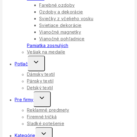
Farebné ozdoby
Ozdoby a dekorácie
Sviečky z včelieho vosku
Svietiace dekorácie
Vianočné magnetky
Vianočné pohľadnice
Pamiatka zosnulých
Vešiak na medaile
Toggle
Potlač
Child
Dámsky textil
Menu
Pánsky textil
Detský textil
Toggle
Pre firmy
Child
Reklamné predmety
Menu
Firemné tričká
Sladké potešenie
Toggle
Kategórie