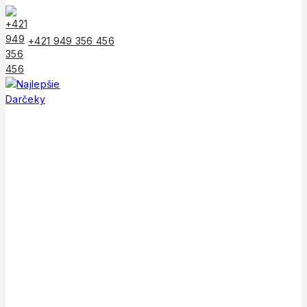
Skip
to
content
+421 949 356 456