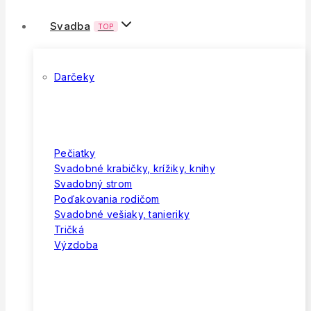
Svadba
TOP
Darčeky
Pečiatky
Svadobné krabičky, krížiky, knihy
Svadobný strom
Poďakovania rodičom
Svadobné vešiaky, tanieriky
Tričká
Výzdoba