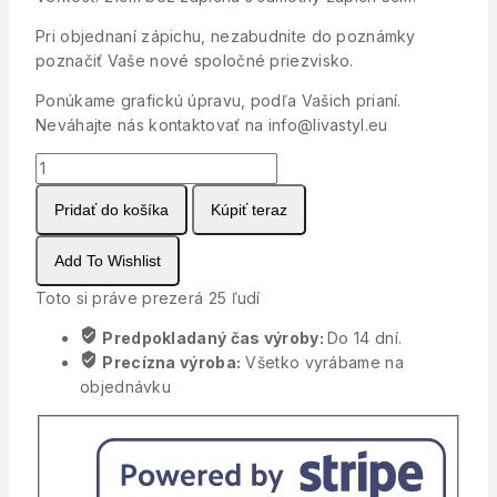
Pri objednaní zápichu, nezabudnite do poznámky
poznačiť Vaše nové spoločné priezvisko.
Ponúkame grafickú úpravu, podľa Vašich prianí.
Neváhajte nás kontaktovať na info@livastyl.eu
množstvo
Svadobný
Pridať do košíka
Kúpiť teraz
zápich
do
torty
Add To Wishlist
strom
Toto si práve prezerá
25
ľudí
Predpokladaný čas výroby:
Do 14 dní.
Precízna výroba:
Všetko vyrábame na
objednávku