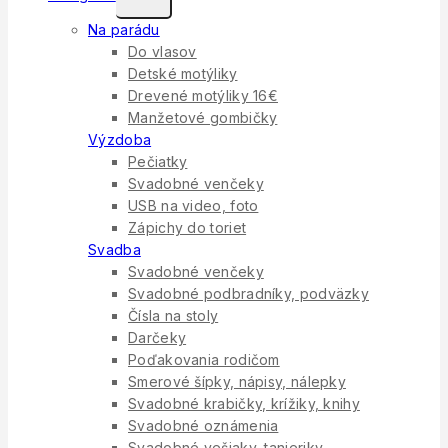
Child
Na parádu
Menu
Do vlasov
Detské motýliky
Drevené motýliky 16€
Manžetové gombičky
Výzdoba
Pečiatky
Svadobné venčeky
USB na video, foto
Zápichy do toriet
Svadba
Svadobné venčeky
Svadobné podbradníky, podväzky
Čísla na stoly
Darčeky
Poďakovania rodičom
Smerové šípky, nápisy, nálepky
Svadobné krabičky, krížiky, knihy
Svadobné oznámenia
Svadobné vešiaky, tanieriky