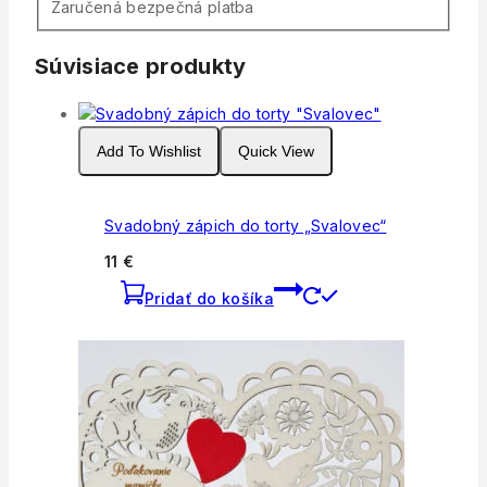
Zaručená bezpečná platba
Súvisiace produkty
Add To Wishlist
Quick View
Svadobný zápich do torty „Svalovec“
11
€
Pridať do košíka