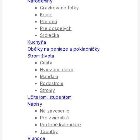
Narodeniny
Gravírované fotky
Krígel
Pre deti
Pre dospelých
Srdiečka
Kuchyňa
Obálky na peniaze a pokladničky
Strom života
Citáty
Hviezdne nebo
Mandala
Rodostrom
Stromy
Učiteľom, študentom
Nápisy
Na zavesenie
Pre zvieratká
Rodinné kalendáre
Tabuľky
Vianoce