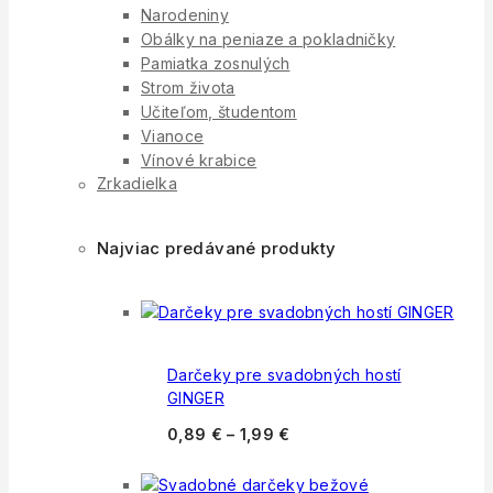
Narodeniny
Obálky na peniaze a pokladničky
Pamiatka zosnulých
Strom života
Učiteľom, študentom
Vianoce
Vínové krabice
Zrkadielka
Najviac predávané produkty
Darčeky pre svadobných hostí
GINGER
0,89
€
–
1,99
€