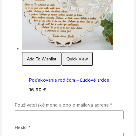
Add To Wishlist
Quick View
Poďakovania rodičom – Ľudové srdce
16,90
€
Pridať do košíka
Povinné
Používateľské meno alebo e-mailová adresa
*
Add To Wishlist
Quick View
Povinné
Heslo
*