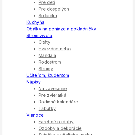
Pre deti
Pre dospelých
Srdiečka
Kuchyňa
Obálky na peniaze a pokladničky
Strom života
Citáty
Hviezdne nebo
Mandala
Rodostrom
Stromy
Učiteľom, študentom
Nápisy
Na zavesenie
Pre zvieratká
Rodinné kalendáre
Tabuľky
Vianoce
Farebné ozdoby
Ozdoby a dekorácie
Sviečky z včelieho vosku