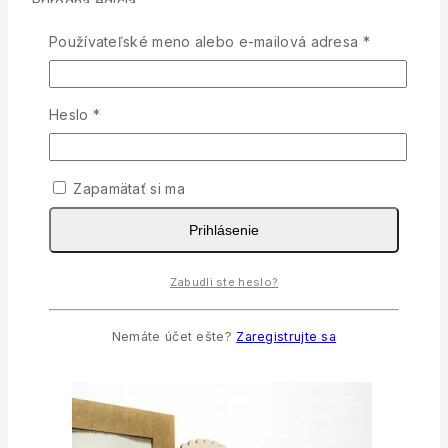
Prírodná edícia
Špeciálne vyhotovenie sladkých darčekov pre vašich
Povinné
Používateľské meno alebo e-mailová adresa
*
hostí. Tieto luxusné darčeky budú výnimočným
dekorom na vašej svadbičke.
Povinné
Heslo
*
Objem fľaštičky 35ml.
ZDOBENIE: juta látka, smotanové sušené kvety, jutový
špagátik a mini naberačka medu.
Zapamätať si ma
Medík je od registrovaného včelára KVETOVÝ.
Prihlásenie
BEZ ETIKETY!!!
Veľkosť: 5cm fľaška, 8cm naberačka
Zabudli ste heslo?
Nemáte účet ešte?
Zaregistrujte sa
Súvisiace produkty