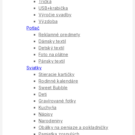
Tričká
USB+krabička
Výročie svadby
Výzdoba
Potlač
Reklamné predmety
Dámsky textil
Detský textil
Foto na plátne
Pánsky textil
Sviatky
Stieracie kartičky
Rodinné kalendáre
Sweet Bubble
Deti
Gravírované fotky
Kuchyňa
Nápisy
Narodeniny
Obálky na peniaze a pokladničky
Pamiatka zosnulých