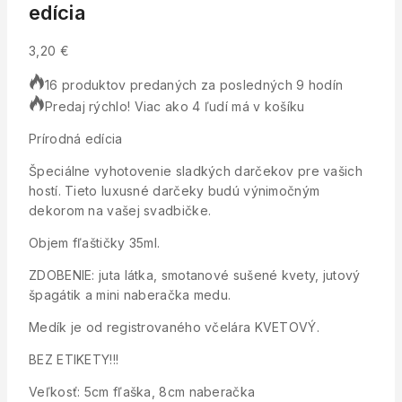
edícia
3,20
€
16 produktov predaných za posledných 9 hodín
Predaj rýchlo! Viac ako 4 ľudí má v košíku
Prírodná edícia
Špeciálne vyhotovenie sladkých darčekov pre vašich
hostí. Tieto luxusné darčeky budú výnimočným
dekorom na vašej svadbičke.
Objem fľaštičky 35ml.
ZDOBENIE: juta látka, smotanové sušené kvety, jutový
špagátik a mini naberačka medu.
Medík je od registrovaného včelára KVETOVÝ.
BEZ ETIKETY!!!
Veľkosť: 5cm fľaška, 8cm naberačka