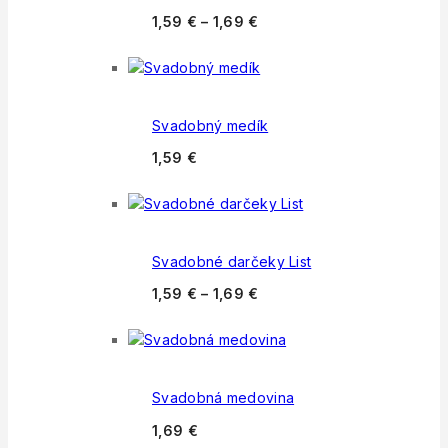
1,59
€
–
1,69
€
Svadobný medík
1,59
€
Svadobné darčeky List
1,59
€
–
1,69
€
Svadobná medovina
1,69
€