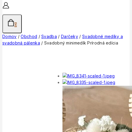
0
Domov
/
Obchod
/
Svadba
/
Darčeky
/
Svadobné medíky a
svadobná pálenka
/
Svadobný minimedík Prírodná edícia