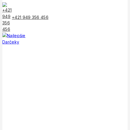
Skip
to
content
+421 949 356 456