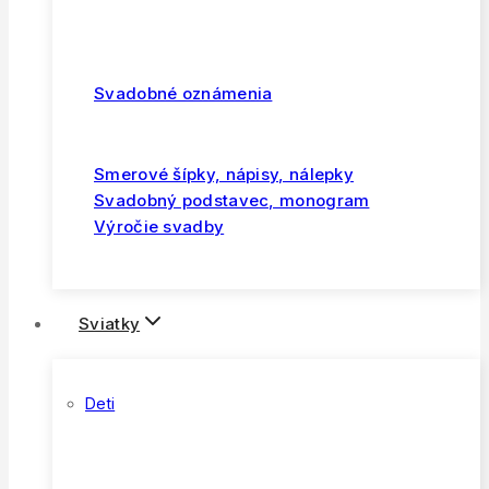
Svadobné oznámenia
Smerové šípky, nápisy, nálepky
Svadobný podstavec, monogram
Výročie svadby
Sviatky
Deti