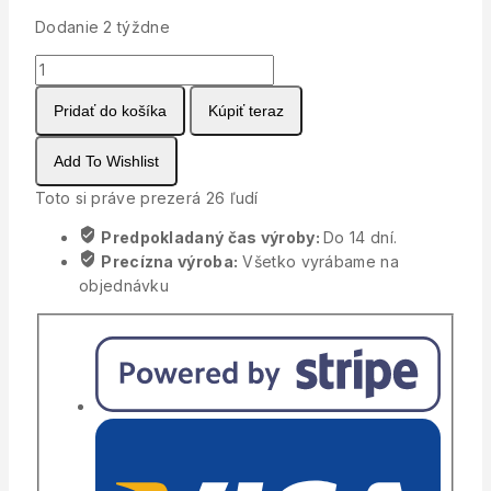
Dodanie 2 týždne
množstvo
Svadobný
Pridať do košíka
Kúpiť teraz
minimedík
Prírodná
edícia
Add To Wishlist
Toto si práve prezerá
26
ľudí
Predpokladaný čas výroby:
Do 14 dní.
Precízna výroba:
Všetko vyrábame na
objednávku