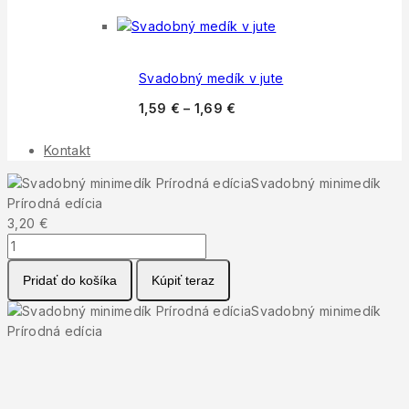
Svadobný medík v jute
1,59
€
–
1,69
€
Kontakt
Svadobný minimedík
Prírodná edícia
3,20
€
množstvo
Svadobný
Pridať do košíka
Kúpiť teraz
minimedík
Prírodná
Svadobný minimedík
edícia
Prírodná edícia
3,20
€
množstvo
Svadobný
Pridať do košíka
Kúpiť teraz