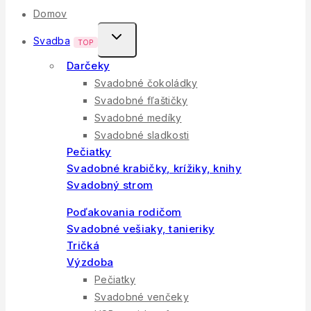
Domov
Toggle
Svadba
TOP
Child
Darčeky
Menu
Svadobné čokoládky
Svadobné fľaštičky
Svadobné medíky
Svadobné sladkosti
Pečiatky
Svadobné krabičky, krížiky, knihy
Svadobný strom
Poďakovania rodičom
Svadobné vešiaky, tanieriky
Tričká
Výzdoba
Pečiatky
Svadobné venčeky