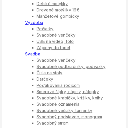
Detské motýliky
Drevené motýliky 16€
Manžetové gombičky
Výzdoba
Pečiatky
Svadobné venčeky
USB na video, foto
Zápichy do toriet
Svadba
Svadobné venčeky
Svadobné podbradníky, podväzky
Čísla na stoly
Darčeky
Poďakovania rodičom
Smerové šípky, nápisy, nálepky
Svadobné krabičky, krížiky, knihy
Svadobné oznámenia
Svadobné vešiaky, tanieriky
Svadobný podstavec, monogram
Svadobný strom