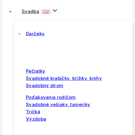
Svadba
TOP
Darčeky
Pečiatky
Svadobné krabičky, krížiky, knihy
Svadobný strom
Poďakovania rodičom
Svadobné vešiaky, tanieriky
Tričká
Výzdoba