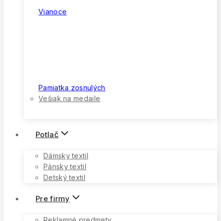
Vianoce
Pamiatka zosnulých
Vešiak na medaile
Potlač
Dámsky textil
Pánsky textil
Detský textil
Pre firmy
Reklamné predmety