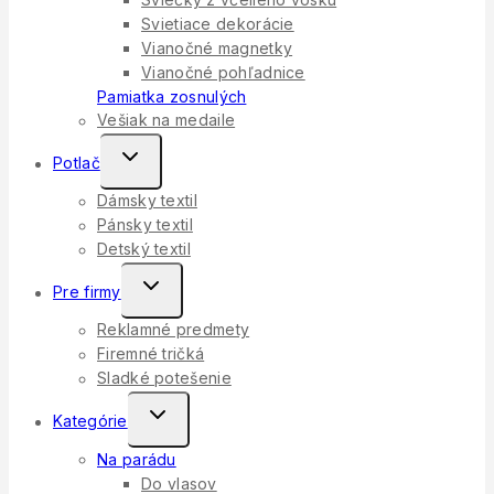
Svietiace dekorácie
Vianočné magnetky
Vianočné pohľadnice
Pamiatka zosnulých
Vešiak na medaile
Toggle
Potlač
Child
Dámsky textil
Menu
Pánsky textil
Detský textil
Toggle
Pre firmy
Child
Reklamné predmety
Menu
Firemné tričká
Sladké potešenie
Toggle
Kategórie
Child
Na parádu
Menu
Do vlasov