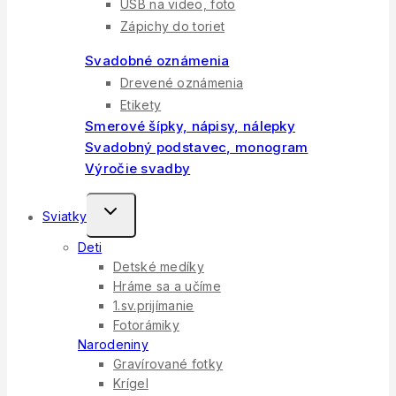
USB na video, foto
Zápichy do toriet
Svadobné oznámenia
Drevené oznámenia
Etikety
Smerové šípky, nápisy, nálepky
Svadobný podstavec, monogram
Výročie svadby
Toggle
Sviatky
Child
Deti
Menu
Detské medíky
Hráme sa a učíme
1.sv.prijímanie
Fotorámiky
Narodeniny
Gravírované fotky
Krígel