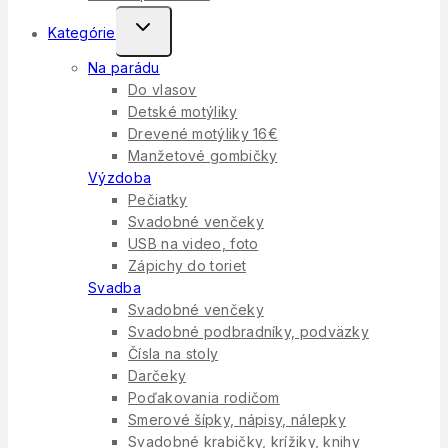
Toggle
Kategórie
Child
Na parádu
Menu
Do vlasov
Detské motýliky
Drevené motýliky 16€
Manžetové gombičky
Výzdoba
Pečiatky
Svadobné venčeky
USB na video, foto
Zápichy do toriet
Svadba
Svadobné venčeky
Svadobné podbradníky, podväzky
Čísla na stoly
Darčeky
Poďakovania rodičom
Smerové šípky, nápisy, nálepky
Svadobné krabičky, krížiky, knihy