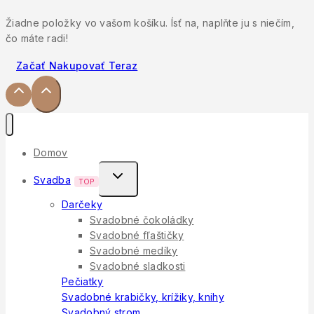
Žiadne položky vo vašom košíku. Ísť na, naplňte ju s niečím,
čo máte radi!
Začať Nakupovať Teraz
Domov
Toggle
Svadba
TOP
Child
Darčeky
Menu
Svadobné čokoládky
Svadobné fľaštičky
Svadobné medíky
Svadobné sladkosti
Pečiatky
Svadobné krabičky, krížiky, knihy
Svadobný strom