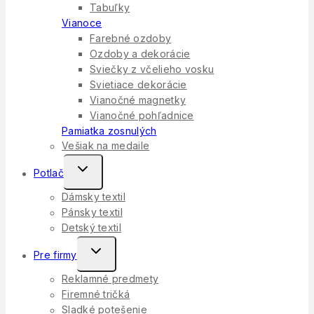
Tabuľky
Vianoce
Farebné ozdoby
Ozdoby a dekorácie
Sviečky z včelieho vosku
Svietiace dekorácie
Vianočné magnetky
Vianočné pohľadnice
Pamiatka zosnulých
Vešiak na medaile
Toggle
Potlač
Child
Dámsky textil
Menu
Pánsky textil
Detský textil
Toggle
Pre firmy
Child
Reklamné predmety
Menu
Firemné tričká
Sladké potešenie