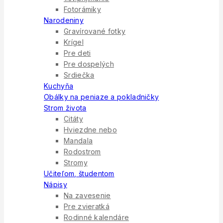
Fotorámiky
Narodeniny
Gravírované fotky
Krígel
Pre deti
Pre dospelých
Srdiečka
Kuchyňa
Obálky na peniaze a pokladničky
Strom života
Citáty
Hviezdne nebo
Mandala
Rodostrom
Stromy
Učiteľom, študentom
Nápisy
Na zavesenie
Pre zvieratká
Rodinné kalendáre