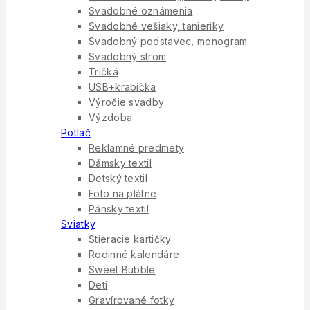
Svadobné oznámenia
Svadobné vešiaky, tanieriky
Svadobný podstavec, monogram
Svadobný strom
Tričká
USB+krabička
Výročie svadby
Výzdoba
Potlač
Reklamné predmety
Dámsky textil
Detský textil
Foto na plátne
Pánsky textil
Sviatky
Stieracie kartičky
Rodinné kalendáre
Sweet Bubble
Deti
Gravírované fotky