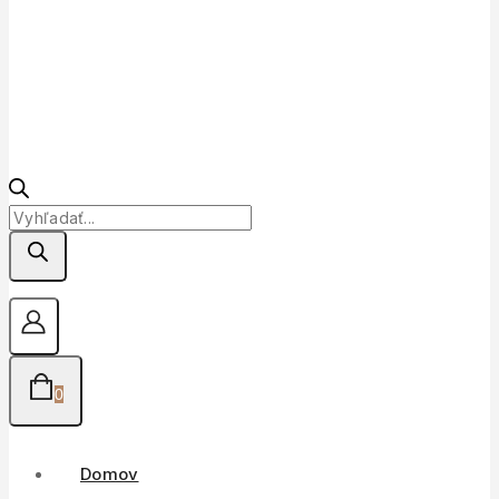
Products
search
0
Domov