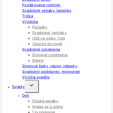
Poďakovania rodičom
Svadobné vešiaky, tanieriky
Tričká
Výzdoba
Pečiatky
Svadobné venčeky
USB na video, foto
Zápichy do toriet
Svadobné oznámenia
Drevené oznámenia
Etikety
Smerové šípky, nápisy, nálepky
Svadobný podstavec, monogram
Výročie svadby
Toggle
Sviatky
Child
Deti
Menu
Detské medíky
Hráme sa a učíme
1.sv.prijímanie