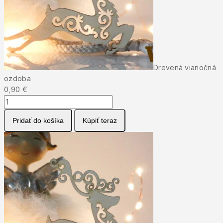
Drevená vianočná
ozdoba
0,90
€
množstvo
Drevená
Pridať do košíka
Kúpiť teraz
vianočná
ozdoba