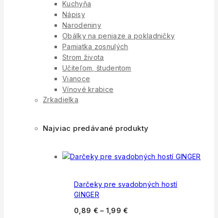
Kuchyňa
Nápisy
Narodeniny
Obálky na peniaze a pokladničky
Pamiatka zosnulých
Strom života
Učiteľom, študentom
Vianoce
Vínové krabice
Zrkadielka
Najviac predávané produkty
Darčeky pre svadobných hostí
GINGER
0,89
€
–
1,99
€