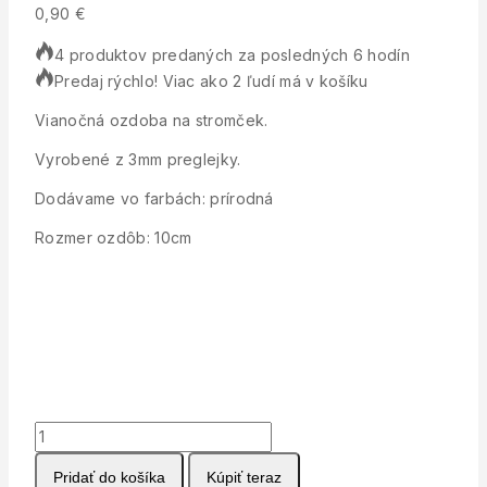
0,90
€
4 produktov predaných za posledných 6 hodín
Predaj rýchlo! Viac ako 2 ľudí má v košíku
Vianočná ozdoba na stromček.
Vyrobené z 3mm preglejky.
Dodávame vo farbách: prírodná
Rozmer ozdôb: 10cm
množstvo
Drevená
Pridať do košíka
Kúpiť teraz
vianočná