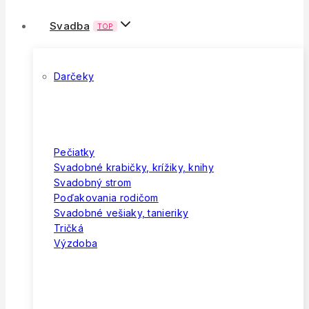
Svadba
TOP
Darčeky
Pečiatky
Svadobné krabičky, krížiky, knihy
Svadobný strom
Poďakovania rodičom
Svadobné vešiaky, tanieriky
Tričká
Výzdoba