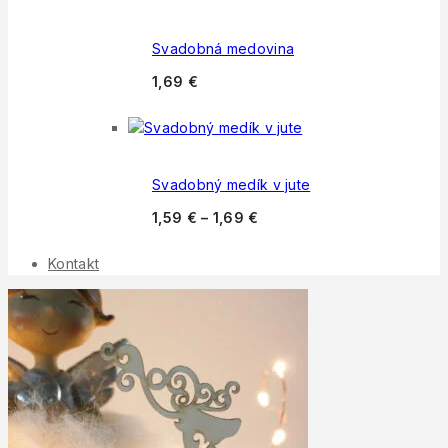
Svadobná medovina
1,69
€
Svadobný medík v jute
1,59
€
–
1,69
€
Kontakt