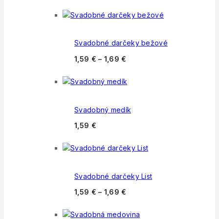
Svadobné darčeky bežové
1,59
€
–
1,69
€
Svadobný medík
1,59
€
Svadobné darčeky List
1,59
€
–
1,69
€