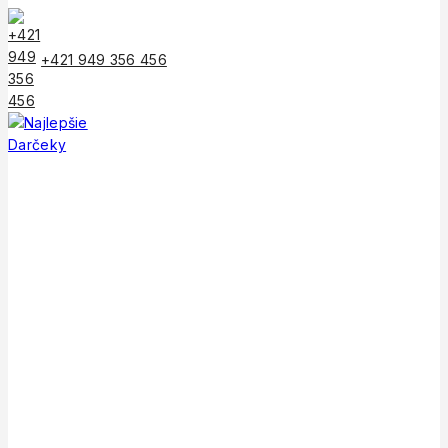
Skip
to
content
+421 949 356 456