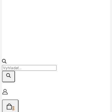
Products
search
0