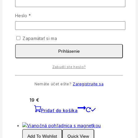
Add To Wishlist
Quick View
Povinné
Heslo
*
Vianočná guľa snehuliaci
15,90
€
Zapamätať si ma
Pridať do košíka
Prihlásenie
Zabudli ste heslo?
Add To Wishlist
Quick View
Nemáte účet ešte?
Zaregistrujte sa
Drevené farebné ozdoby 3D
19
€
Pridať do košíka
Add To Wishlist
Quick View